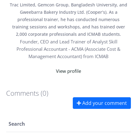
Trac Limited, Gemcon Group, Bangladesh University, and
Gweebarra Bakery Industry Ltd. (Cooper’s). As a
professional trainer, he has conducted numerous
training sessions and workshops, and has trained over
2,000 corporate professionals and ICMAB students.
Founder, CEO and Lead Trainer of Analyst Skill
Professional Accountant - ACMA (Associate Cost &
Management Accountant) from ICMAB
CA - Advance Level (ICAB)
MBA in International Business(DU) and BBA in
View profile
Accounting (EWU)
PGD in Tax, VAT & Customs (DCCI)
Comments (0)
Member, Institute of Internal Auditors (IIA)
Currently working in managerial position in Hoda Vasi
Add your comment
Chowdhury & Co. Chartered Accountants
Former Lead Financial Analyst, Bangla Trac Limited
(BanglaCAT)
Search